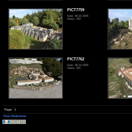
PICT7759
Date: 08.10.2005
Views: 263
PICT7762
Date: 08.10.2005
Views: 281
Page:
1
View Slideshow