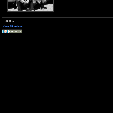
Page:
1
View Slideshow