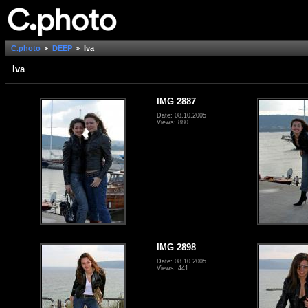
C.photo
DEEP
Iva
Iva
IMG 2887
Date: 08.10.2005
Views: 880
IMG 2898
Date: 08.10.2005
Views: 441