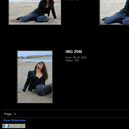
IMG 2946
Date: 08.10.2005
Views: 953
Page:
1
View Slideshow