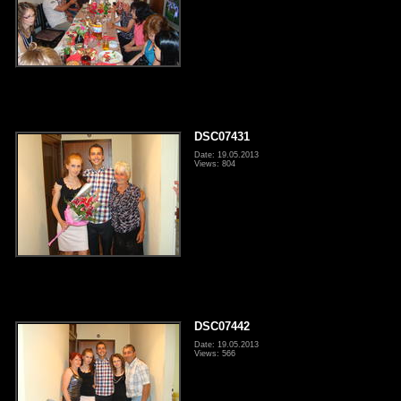
DSC07431
Date: 19.05.2013
Views: 804
DSC07442
Date: 19.05.2013
Views: 566