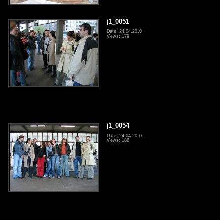
j1_0051
Date: 24.04.2010
Views: 179
j1_0054
Date: 24.04.2010
Views: 188