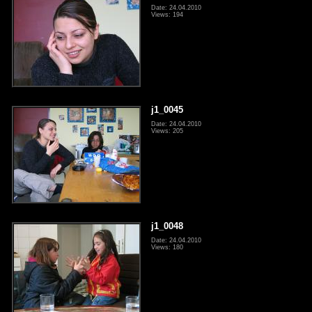
Date: 24.04.2010
Views: 194
j1_0045
Date: 24.04.2010
Views: 205
j1_0048
Date: 24.04.2010
Views: 180