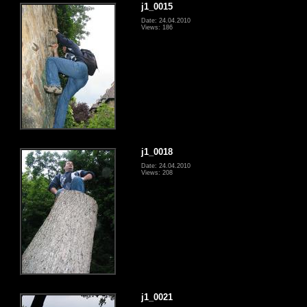
j1_0015
Date: 24.04.2010
Views: 186
j1_0018
Date: 24.04.2010
Views: 208
j1_0021