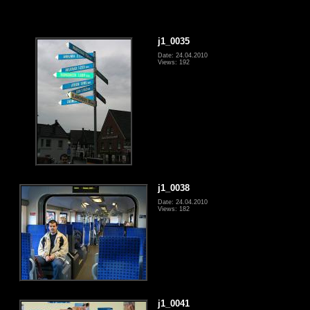
j1_0035
Date: 24.04.2010
Views: 192
j1_0038
Date: 24.04.2010
Views: 182
j1_0041