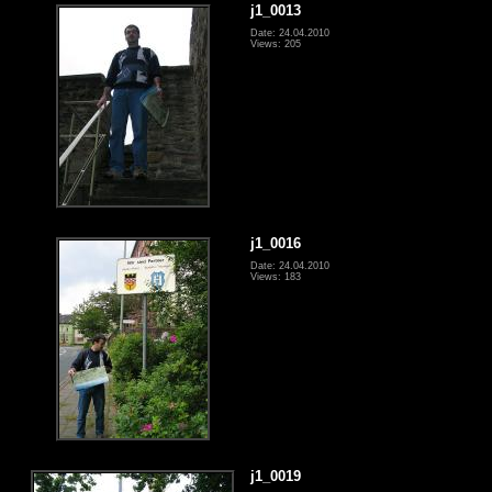
j1_0013
Date: 24.04.2010
Views: 205
j1_0016
Date: 24.04.2010
Views: 183
j1_0019