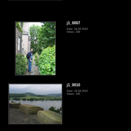
j1_0007
Date: 24.04.2010
Views: 209
j1_0010
Date: 24.04.2010
Views: 195