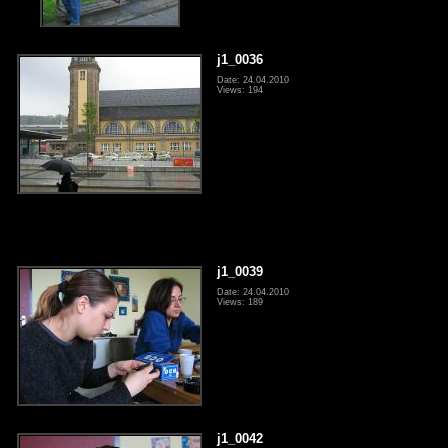
j1_0036
Date: 24.04.2010
Views: 194
j1_0039
Date: 24.04.2010
Views: 189
j1_0042