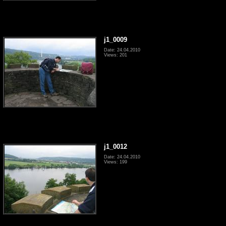
j1_0009
Date: 24.04.2010
Views: 201
j1_0012
Date: 24.04.2010
Views: 199