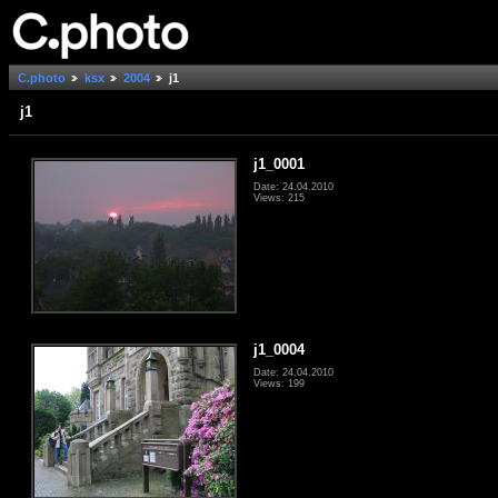
C.photo
ksx
2004
j1
j1
j1_0001
Date: 24.04.2010
Views: 215
j1_0004
Date: 24.04.2010
Views: 199