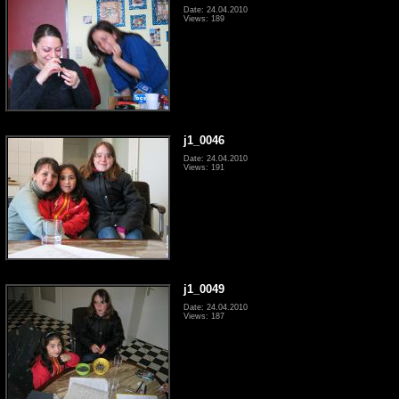
Date: 24.04.2010
Views: 189
j1_0046
Date: 24.04.2010
Views: 191
j1_0049
Date: 24.04.2010
Views: 187