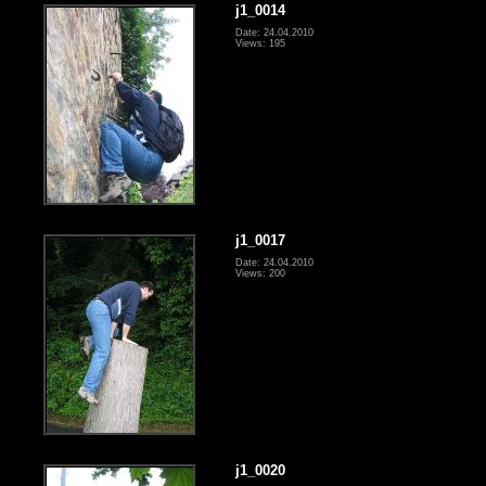
j1_0014
Date: 24.04.2010
Views: 195
j1_0017
Date: 24.04.2010
Views: 200
j1_0020