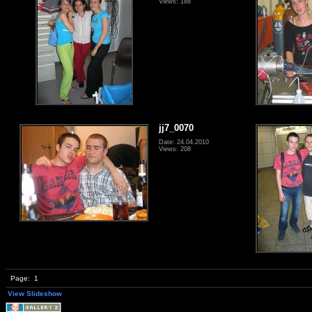
Views: 188
jj7_0070
Date: 24.04.2010
Views: 208
Page:
1
View Slideshow