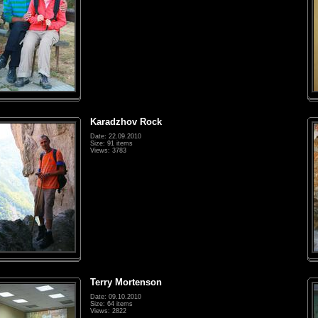
Karadzhov Rock
Date: 22.09.2010
Size: 91 items
Views: 3783
Terry Mortenson
Date: 09.10.2010
Size: 64 items
Views: 2822