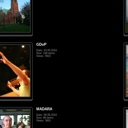
GDoP
Date: 23.05.2010
Size: 148 items
Views: 5621
MADARA
Date: 08.06.2010
Size: 88 items
Views: 3601