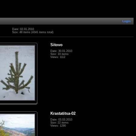
Login
Date: 02.01.2010
Size: 48 items (4341 items total)
Sitovo
Date: 30.01.2010
Size: 19 items
Views: 1112
Krastatitsa-02
Date: 03.03.2010
Size: 22 items
Views: 1290