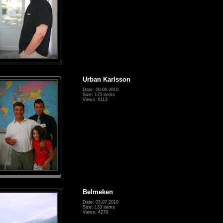
Urban Karlsson
Date: 20.06.2010
Size: 175 items
Views: 6113
Belmeken
Date: 03.07.2010
Size: 133 items
Views: 4279