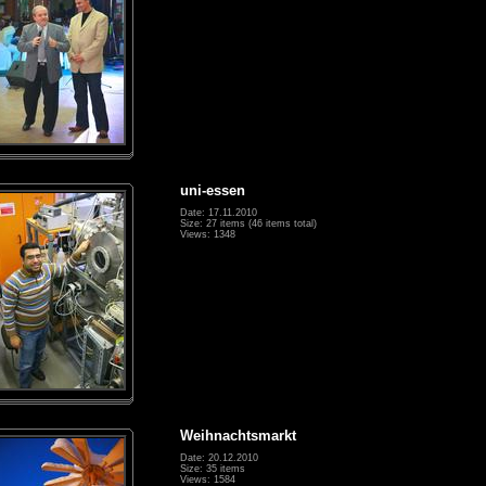
uni-essen
Date: 17.11.2010
Size: 27 items (46 items total)
Views: 1348
Weihnachtsmarkt
Date: 20.12.2010
Size: 35 items
Views: 1584