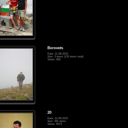
Borovets
Date: 21.08.2010
Size: 3 items (135 items total)
Views: 665
20
Date: 12.09.2010
Size: 391 items
Views: 8073