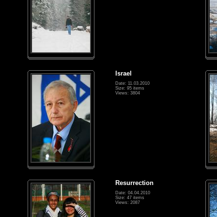
Israel
Date: 11.03.2010
Size: 95 items
Views: 3804
Resurrection
Date: 04.04.2010
Size: 47 items
Views: 2087