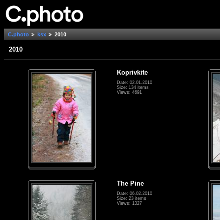
C.photo
ksx
2010
2010
Koprivkite
Date: 02.01.2010
Size: 134 items
Views: 4691
The Pine
Date: 06.02.2010
Size: 23 items
Views: 1327