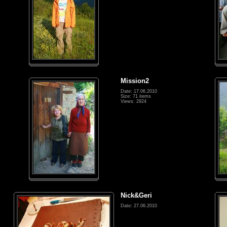
Mission2
Date: 17.06.2010
Size: 71 items
Views: 2924
Nick&Geri
Date: 27.06.2010