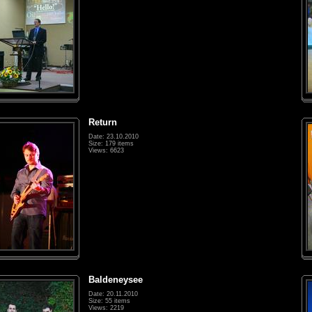
Return
Date: 23.10.2010
Size: 179 items
Views: 6623
Baldeneysee
Date: 20.11.2010
Size: 55 items
Views: 2219