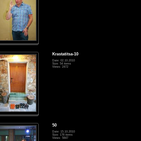
Krastatitsa-10
Date: 02.10.2010
Size: 54 items
Views: 2472
50
Date: 15.10.2010
Size: 176 items
Views: 5847