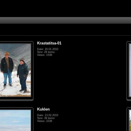
Krastatitsa-01
Date: 16.01.2010
Size: 29 items
Views: 1536
Kuklen
Date: 13.02.2010
Size: 39 items
Views: 2238