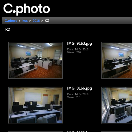
C.photo
ksx
2016
KZ
KZ
IMG_9163.jpg
Date: 14.04.2016
Views: 286
IMG_9166.jpg
Date: 14.04.2016
Views: 251