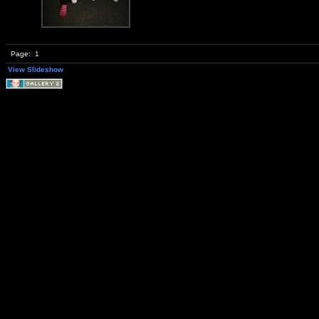
Page:
1
View Slideshow