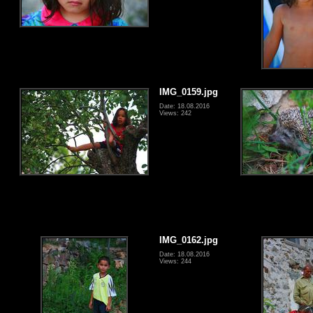
IMG_0159.jpg
Date: 18.08.2016
Views: 242
IMG_0162.jpg
Date: 18.08.2016
Views: 244