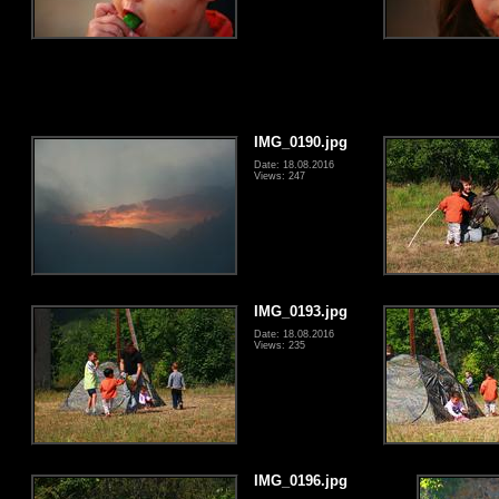
IMG_0190.jpg
Date: 18.08.2016
Views: 247
IMG_0193.jpg
Date: 18.08.2016
Views: 235
IMG_0196.jpg