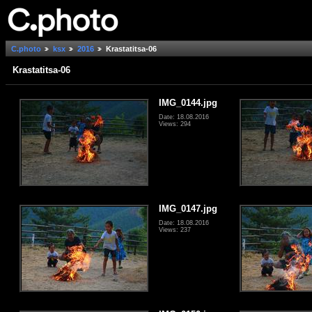
C.photo
ksx
2016
Krastatitsa-06
Krastatitsa-06
IMG_0144.jpg
Date: 18.08.2016
Views: 294
IMG_0147.jpg
Date: 18.08.2016
Views: 237