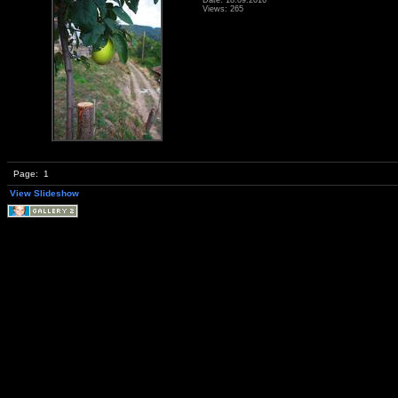
Views: 265
Page:
1
View Slideshow