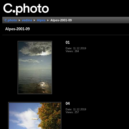
C.photo
vedina
Alpes
Alpes-2001-09
Alpes-2001-09
01
Date: 11.12.2019
Views: 284
04
Date: 11.12.2019
Views: 257