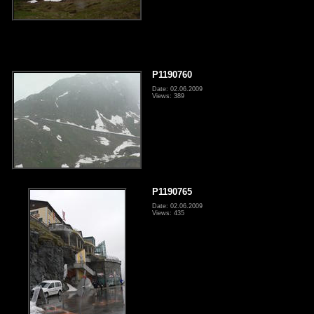
P1190760
Date: 02.06.2009
Views: 389
P1190765
Date: 02.06.2009
Views: 435