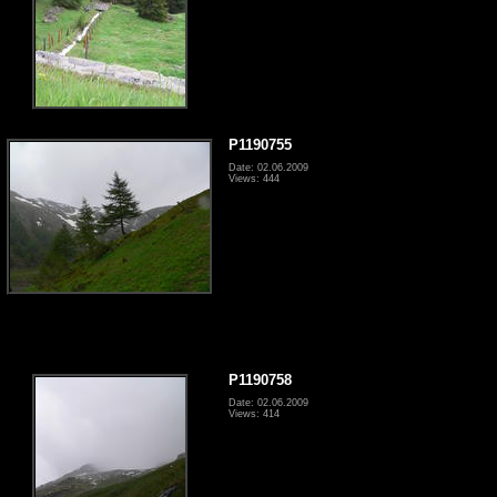
P1190755
Date: 02.06.2009
Views: 444
P1190758
Date: 02.06.2009
Views: 414