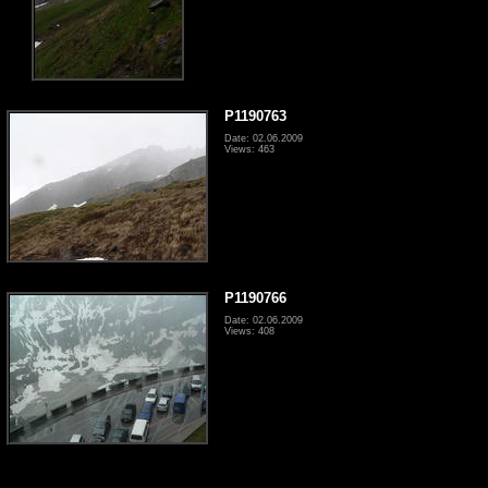
P1190763
Date: 02.06.2009
Views: 463
P1190766
Date: 02.06.2009
Views: 408