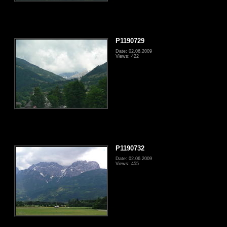
P1190729
Date: 02.06.2009
Views: 422
P1190732
Date: 02.06.2009
Views: 455