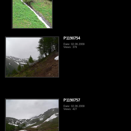
P1190754
Date: 02.06.2009
Views: 379
P1190757
Date: 02.06.2009
Views: 427