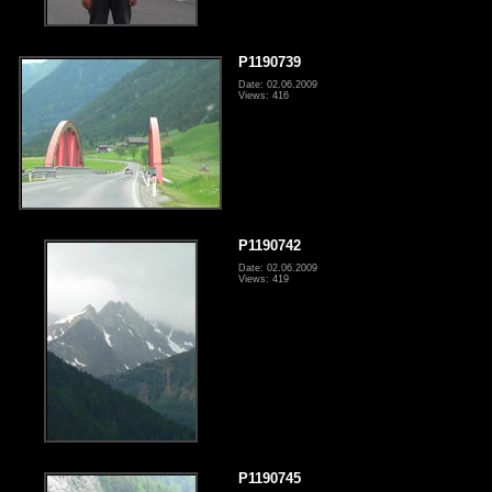
P1190739
Date: 02.06.2009
Views: 416
P1190742
Date: 02.06.2009
Views: 419
P1190745