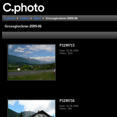
C.photo
vedina
Alpes
Grossglockner-2009-06
Grossglockner-2009-06
P1190713
Date: 02.06.2009
Views: 1161
P1190716
Date: 02.06.2009
Views: 384