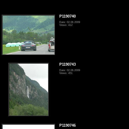
P1190740
Date: 02.06.2009
Views: 412
P1190743
Date: 02.06.2009
Views: 451
P1190746