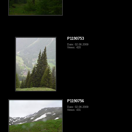
P1190753
Date: 02.06.2009
Views: 420
P1190756
Date: 02.06.2009
Views: 431