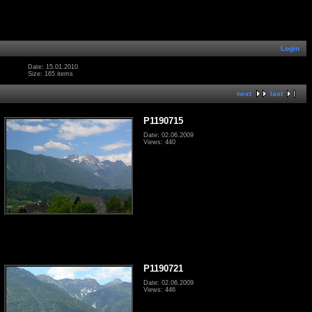
Login
Date: 15.01.2010
Size: 165 items
next
last
P1190715
Date: 02.06.2009
Views: 440
P1190721
Date: 02.06.2009
Views: 446