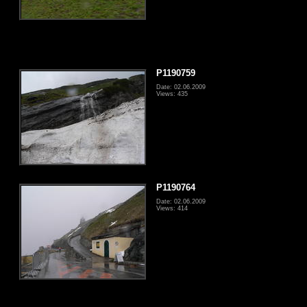
P1190759
Date: 02.06.2009
Views: 435
P1190764
Date: 02.06.2009
Views: 414