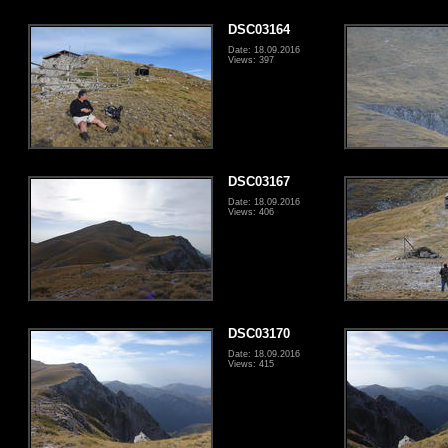
DSC03164
Date: 18.09.2016
Views: 397
DSC03167
Date: 18.09.2016
Views: 406
DSC03170
Date: 18.09.2016
Views: 415