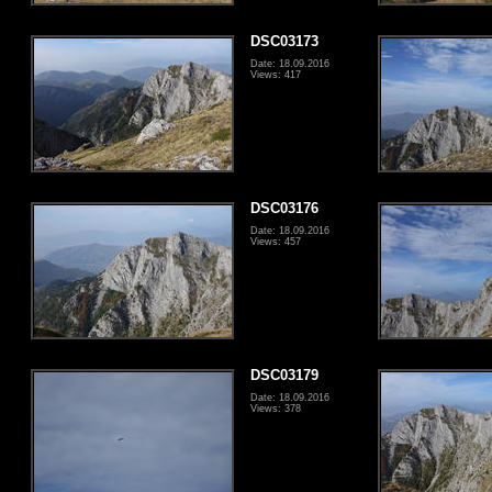
DSC03173
Date: 18.09.2016
Views: 417
DSC03176
Date: 18.09.2016
Views: 457
DSC03179
Date: 18.09.2016
Views: 378