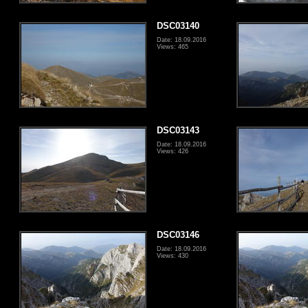
DSC03140
Date: 18.09.2016
Views: 465
DSC03143
Date: 18.09.2016
Views: 426
DSC03146
Date: 18.09.2016
Views: 430