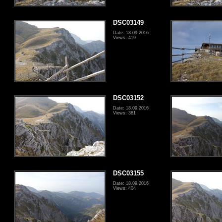
DSC03149
Date: 18.09.2016
Views: 419
DSC03152
Date: 18.09.2016
Views: 381
DSC03155
Date: 18.09.2016
Views: 404