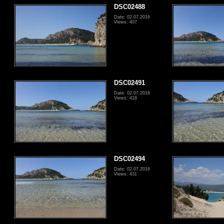
DSC02488
Date: 02.07.2016
Views: 407
DSC02491
Date: 02.07.2016
Views: 418
DSC02494
Date: 02.07.2016
Views: 431