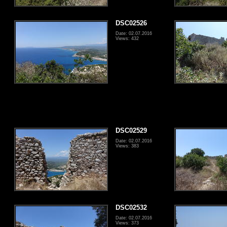
DSC02526
Date: 02.07.2016
Views: 432
DSC02529
Date: 02.07.2016
Views: 383
DSC02532
Date: 02.07.2016
Views: 373