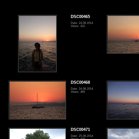
DSC00465
Date: 24.08.2014
Views: 422
DSC00468
Date: 24.08.2014
Views: 485
DSC00471
Date: 25.08.2014
Views: 470