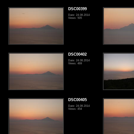
DSC00399
Date: 24.08.2014
Views: 505
DSC00402
Date: 24.08.2014
Views: 469
DSC00405
Date: 24.08.2014
Views: 454