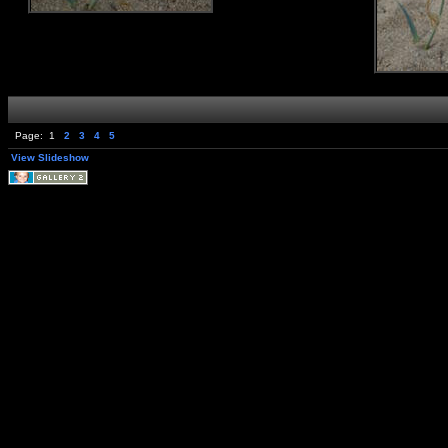
Page:
1
2
3
4
5
View Slideshow