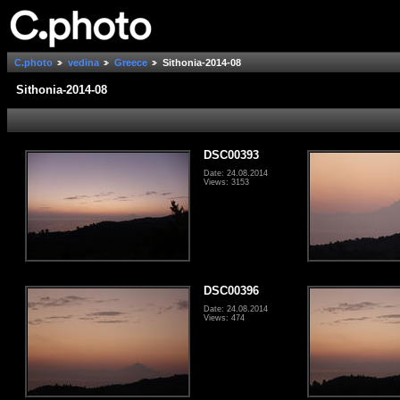
C.photo
vedina
Greece
Sithonia-2014-08
Sithonia-2014-08
DSC00393
Date: 24.08.2014
Views: 3153
DSC00396
Date: 24.08.2014
Views: 474