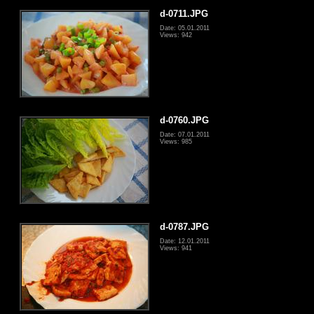
d-0711.JPG
Date: 05.01.2011
Views: 942
d-0760.JPG
Date: 07.01.2011
Views: 985
d-0787.JPG
Date: 12.01.2011
Views: 941