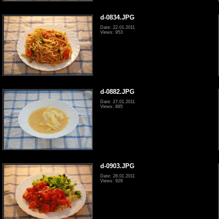
d-0834.JPG
Date: 22.01.2011
Views: 953
d-0882.JPG
Date: 27.01.2011
Views: 895
d-0903.JPG
Date: 28.01.2011
Views: 929