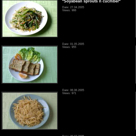
*Soyabean sprouts n cucmber*
Date: 27.04.2005
Views: 966
Date: 01.05.2005
Views: 955
Date: 06.06.2005
Views: 971