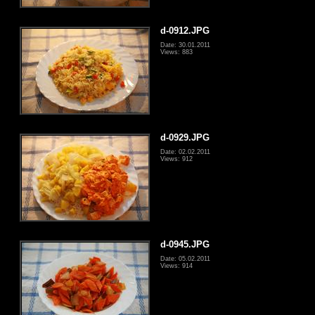
d-0912.JPG
Date: 30.01.2011
Views: 883
d-0929.JPG
Date: 02.02.2011
Views: 912
d-0945.JPG
Date: 05.02.2011
Views: 914