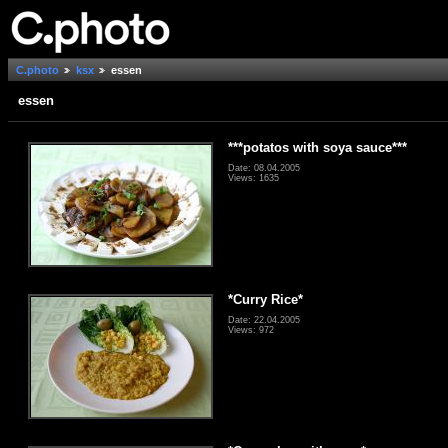
C.photo
ksx
essen
essen
***potatos with soya sauce***
Date: 08.04.2005
Views: 1635
*Curry Rice*
Date: 22.04.2005
Views: 972