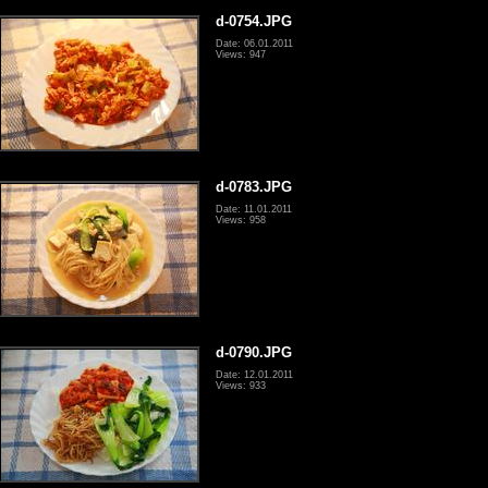
d-0754.JPG
Date: 06.01.2011
Views: 947
d-0783.JPG
Date: 11.01.2011
Views: 958
d-0790.JPG
Date: 12.01.2011
Views: 933