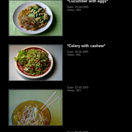
*Cucumber with eggs*
Date: 25.04.2005
Views: 954
*Celery with cashew*
Date: 30.04.2005
Views: 961
Date: 23.05.2005
Views: 923