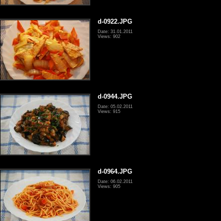
d-0922.JPG
Date: 31.01.2011
Views: 902
d-0944.JPG
Date: 05.02.2011
Views: 915
d-0964.JPG
Date: 06.02.2011
Views: 905