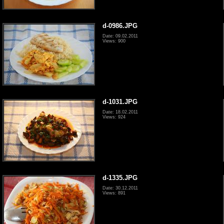
d-0986.JPG
Date: 09.02.2011
Views: 900
d-1031.JPG
Date: 18.02.2011
Views: 924
d-1335.JPG
Date: 30.12.2011
Views: 891