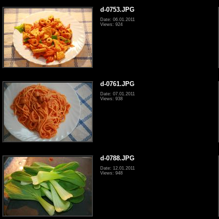
d-0753.JPG
Date: 06.01.2011
Views: 924
d-0761.JPG
Date: 07.01.2011
Views: 938
d-0788.JPG
Date: 12.01.2011
Views: 948