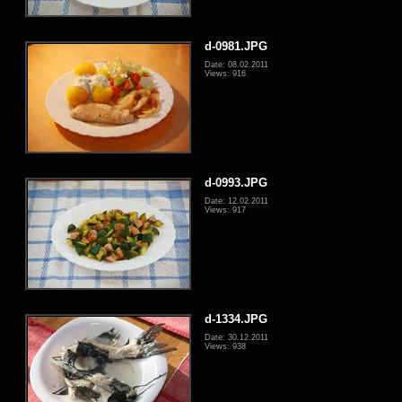
d-0981.JPG
Date: 08.02.2011
Views: 916
d-0993.JPG
Date: 12.02.2011
Views: 917
d-1334.JPG
Date: 30.12.2011
Views: 938