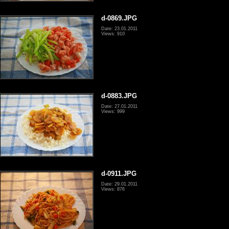
d-0869.JPG
Date: 23.01.2011
Views: 910
d-0883.JPG
Date: 27.01.2011
Views: 999
d-0911.JPG
Date: 29.01.2011
Views: 876