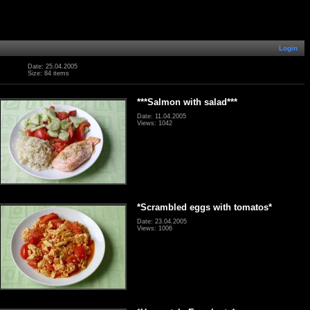
Login
Date: 25.04.2005
Size: 84 items
***Salmon with salad***
Date: 11.04.2005
Views: 1042
*Scrambled eggs with tomatos*
Date: 23.04.2005
Views: 1006