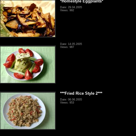
*Homestyle Eggplants*
Date: 29.04.2005
Views: 992
Date: 14.05.2005
Views: 987
***Fried Rice Style 2***
Date: 06.06.2005
Views: 953